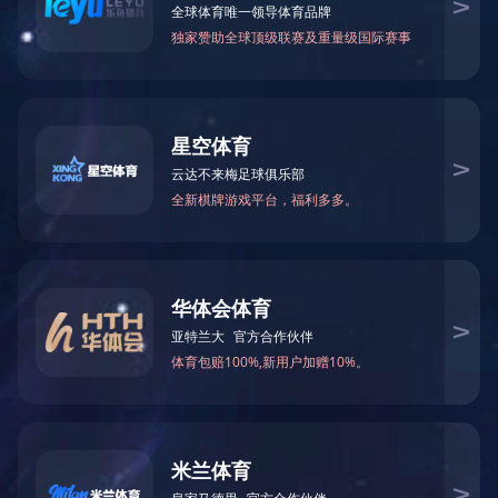
会上，事业部全体员工依次进行述职汇报，围绕年度
大家充分展示工作成果，客观剖析问题短板，明确后续改
公司总经理张金涛对造价咨询事业部
2025年取得的
点工作作出四项明确部署：一是聚焦市场攻坚，以“奋力拼
大势，积极拓展新兴业务领域；二是锚定公司“十五五”
并走出五矿体系下独具特色的造价咨询发展之路；三是深
拓、能力共进的目标；四是坚持以“明确坐标、找准对标
发展再上新台阶。
此次述职会不仅完成了整体工作复盘与经验共享，更
质增效筑牢了坚实基础。