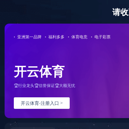
米兰·体育（ML SPORTS）官方网站
米兰·体育（ML
企业概况
工程
米兰·体育（ML
SPORTS）官方网
当前位置：
米兰·体育（ML SPORTS）官方网站-APP下载
>
新闻
SPORTS）官方网
站-APP下载
站-APP下载
远
banner
1月16日，远达国际深圳、珠海分公司联
及项目总监参加会议。