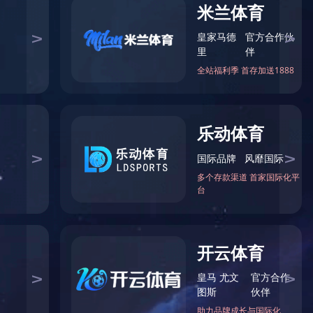
建议（聚焦“两场”服务）及2026年工作计划五个
作亮点与问题，并对2026年工作方向展开思考
2026年工作提出三点具体要求：一是两地分公司
流联动，强化全员经营意识，深挖市场潜力、优
要加大对重点项目的帮扶指导力度，将优质履约
总结提炼并分享成功经验，为其他区域公司的发
力、先行先试实践为抓手，持续探索符合大湾区