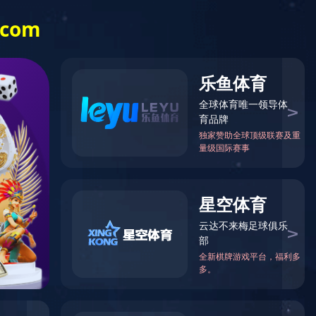
体育（ML
招贤纳士
网站管理
TS）官方网
站
职会
能部门负责人，深圳、珠海分公司负责人、职能部门